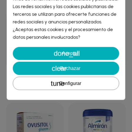
15,83 €
14,77 €
Crear lista de deseos
×
Las redes sociales y las cookies publicitarias de
Iniciar sesión
×
terceros se utilizan para ofrecerte funciones de
redes sociales y anuncios personalizados.
Nombre de la lista de deseos
¿Aceptas estas cookies y el procesamiento de
Debe iniciar sesión para guardar productos en su lista de
deseos.
datos personales involucrados?
done_all
Cancelar
Iniciar sesión
Aceptar
Cancelar
Crear lista de deseos
clear
Rechazar
NATALBEN SUPRA 30
NAN SUPREME PRO 2 800
tune
Configurar
CAPSULAS
G
14,53 €
25,74 €