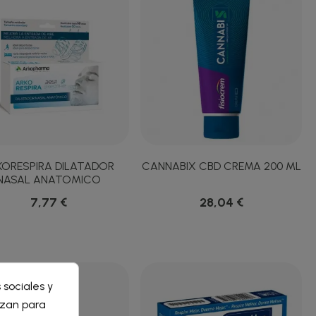
KORESPIRA DILATADOR
CANNABIX CBD CREMA 200 ML
NASAL ANATOMICO
7,77 €
28,04 €
×
 sociales y
×
lizan para