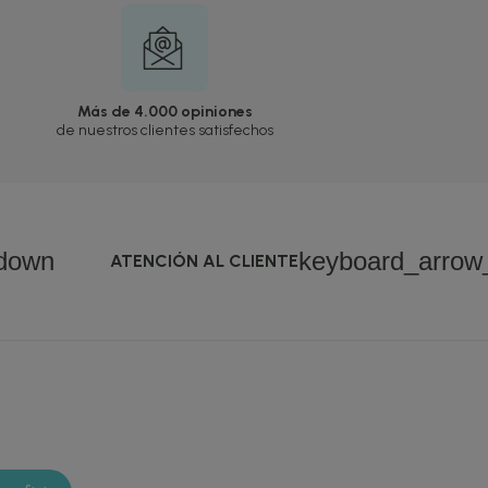
Más de 4.000 opiniones
de nuestros clientes satisfechos
down
keyboard_arro
ATENCIÓN AL CLIENTE