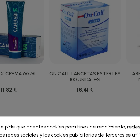
IX CREMA 60 ML
ON CALL LANCETAS ESTERILES
AR
100 UNIDADES
11,82 €
18,41 €
ar lista de deseos
te pide que aceptes cookies para fines de rendimiento, redes
iar sesión
as redes sociales y las cookies publicitarias de terceros se uti