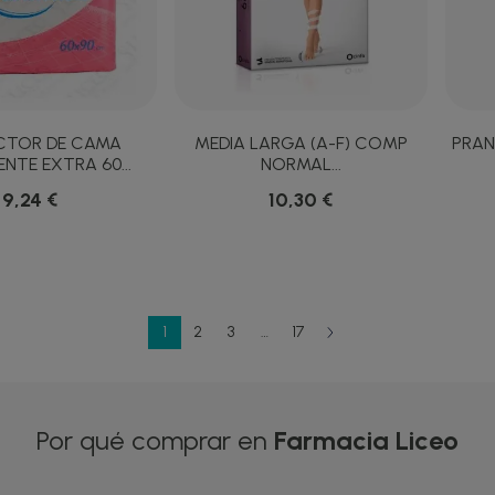
CTOR DE CAMA
MEDIA LARGA (A-F) COMP
PRAN
NTE EXTRA 60...
NORMAL...
9,24 €
10,30 €
1
2
3
…
17
Por qué comprar en
Farmacia Liceo