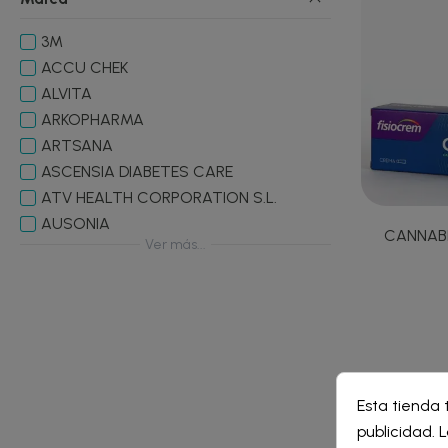
3M
ACCU CHEK
ALVITA
ARKOPHARMA
ARTSANA
ASCENSIA DIABETES CARE
ATV HEALTH CORPORATION S.L.
AUSONIA
CANNAB
Ver más...
Cre
Esta tienda 
Inic
publicidad. L