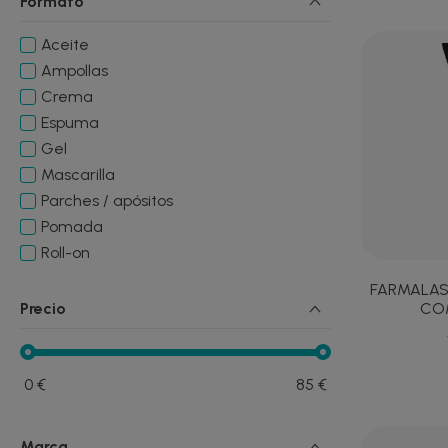
Formato
Pañuelos Oncológicos
Aceite
Ampollas
Crema
Espuma
Gel
Mascarilla
Parches / apósitos
Pomada
Roll-on
Spray
FARMALAS
COM
Precio
0
€
85
€
Marca