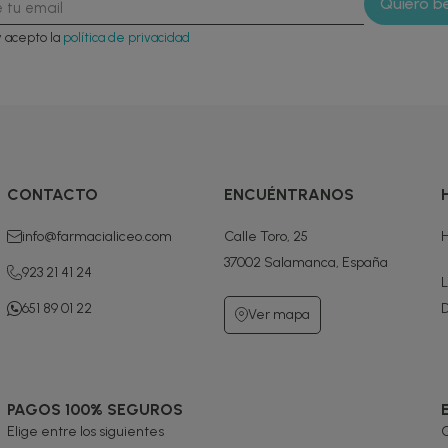
y acepto la
política de privacidad
CONTACTO
ENCUÉNTRANOS
info@farmacialiceo.com
Calle Toro, 25
H
37002 Salamanca, España
923 21 41 24
L
651 89 01 22
D
Ver mapa
PAGOS 100% SEGUROS
Elige entre los siguientes
G