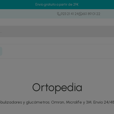
Envío gratuito a partir de 29€
923 21 41 24
651 89 01 22
Ortopedia
bulizadores y glucómetros. Omron, Microlife y 3M. Envío 24/4