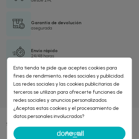
desde 29€
Garantía de devolución
asegurada
Envío rápido
24/48 horas
Esta tienda te pide que aceptes cookies para
fines de rendimiento, redes sociales y publicidad.
Más de 4.000 opiniones
Crear lista de deseos
×
Las redes sociales y las cookies publicitarias de
de nuestros clientes satisfechos
Iniciar sesión
×
terceros se utilizan para ofrecerte funciones de
redes sociales y anuncios personalizados.
Nombre de la lista de deseos
¿Aceptas estas cookies y el procesamiento de
Debe iniciar sesión para guardar productos en su lista de
deseos.
datos personales involucrados?
keyboard_arrow_down
SOBRE LA COMPRA
done_all
Cancelar
Iniciar sesión
Aceptar