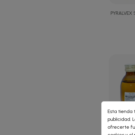
PYRALVEX
Cre
Esta tienda 
Inic
publicidad. L
Nomb
ofrecerte fu
RESORBO
Debe 
cookies y e