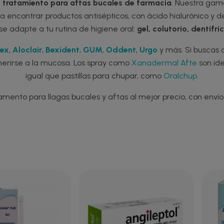
e
tratamiento para aftas bucales de farmacia
. Nuestra gama
 a encontrar productos antisépticos, con ácido hialurónico y de
e adapte a tu rutina de higiene oral:
gel, colutorio, dentífri
tex
,
Aloclair
,
Bexident
,
GUM
,
Oddent
,
Urgo
y más. Si buscas 
herirse a la mucosa. Los spray como
Xanadermal Afte
son ide
igual que pastillas para chupar, como
Oralchup
.
mento para llagas bucales y aftas al mejor precio, con envío