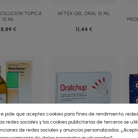
 SOLUCION TOPICA
AFTEX GEL ORAL 15 ML
10 ML
PROF
8,89 €
11,44 €
ar lista de deseos
te pide que aceptes cookies para fines de rendimiento, redes
iar sesión
as redes sociales y las cookies publicitarias de terceros se uti
re de la lista de deseos
nciones de redes sociales y anuncios personalizados. ¿Acept
RINA SOLUCION
ORALCHUP 12 PASTILLAS
ORAL-
iniciar sesión para guardar productos en su lista de deseos.
l procesamiento de datos personales involucrados?