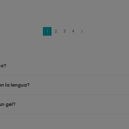
1
2
3
4
ca?
en la lengua?
un gel?