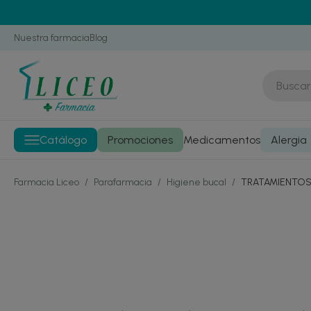
Nuestra farmacia
Blog
Catálogo
Promociones
Medicamentos
Alergia
Farmacia Liceo
/
Parafarmacia
/
Higiene bucal
/
TRATAMIENTOS