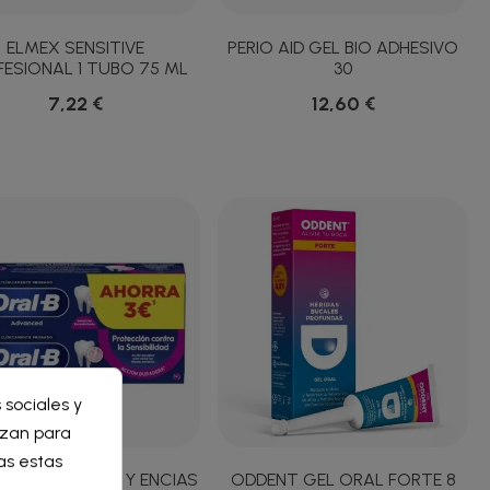
ELMEX SENSITIVE
PERIO AID GEL BIO ADHESIVO
ESIONAL 1 TUBO 75 ML
30
7,22 €
12,60 €
×
 sociales y
×
lizan para
as estas
B SENSIBILIDAD Y ENCIAS
ODDENT GEL ORAL FORTE 8