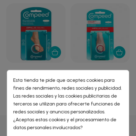
COMPEED AMPOLLAS
COMPEED AMPOLLAS
HIDROCOLOIDE EXTREME...
HIDROCOLOIDE DEDOS...
Esta tienda te pide que aceptes cookies para
5,93 €
6,46 €
fines de rendimiento, redes sociales y publicidad.
Crear lista de deseos
×
Las redes sociales y las cookies publicitarias de
Iniciar sesión
×
terceros se utilizan para ofrecerte funciones de
redes sociales y anuncios personalizados.
Nombre de la lista de deseos
¿Aceptas estas cookies y el procesamiento de
Debe iniciar sesión para guardar productos en su lista de
deseos.
datos personales involucrados?
Por qué comprar en
Farmacia Liceo