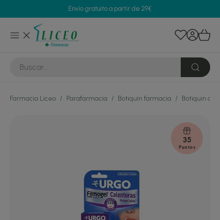
Envío gratuito a partir de 29€
Farmacia Liceo
/
Parafarmacia
/
Botiquín farmacia
/
Botiquin de 
35
Puntos