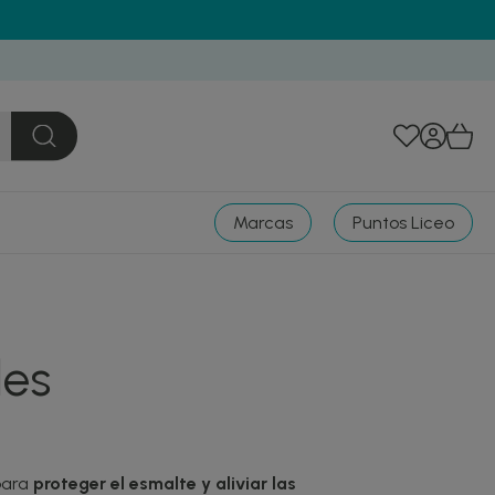
Marcas
Puntos Liceo
les
para
proteger el esmalte y aliviar las