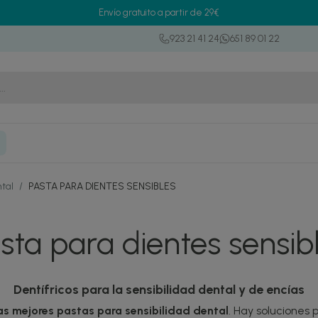
Envío gratuito a partir de 29€
923 21 41 24
651 89 01 22
ntal
/
PASTA PARA DIENTES SENSIBLES
sta para dientes sensib
Dentífricos para la sensibilidad dental y de encías
as mejores pastas para sensibilidad dental
. Hay soluciones 