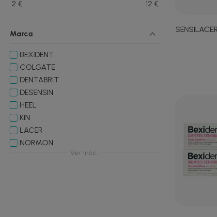
2
€
12
€
SENSILACER
Marca
BEXIDENT
COLGATE
DENTABRIT
DESENSIN
HEEL
KIN
LACER
NORMON
Ver más...