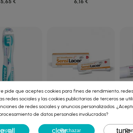
5,65 €
6,16 €
ar lista de deseos
te pide que aceptes cookies para fines de rendimiento, redes
iar sesión
as redes sociales y las cookies publicitarias de terceros se uti
 DENTAL ADULTO
SENSILACER GEL BIOADHESIVO
re de la lista de deseos
nciones de redes sociales y anuncios personalizados. ¿Acept
 SENSITIVE...
50 ML
iniciar sesión para guardar productos en su lista de deseos.
l procesamiento de datos personales involucrados?
4,26 €
7,80 €
e_all
clear
tune
Cancelar
Iniciar ses
ceptar
Rechazar
Con