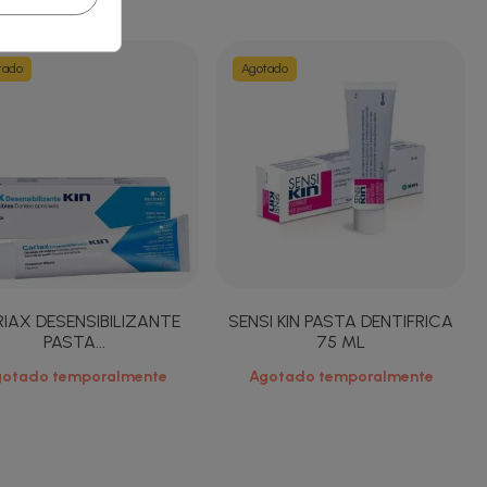
eos
tado
Agotado
IAX DESENSIBILIZANTE
SENSI KIN PASTA DENTIFRICA
PASTA...
75 ML
gotado temporalmente
Agotado temporalmente