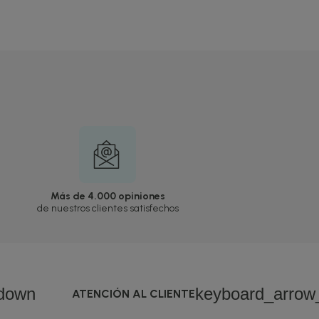
Más de 4.000 opiniones
de nuestros clientes satisfechos
down
keyboard_arro
ATENCIÓN AL CLIENTE