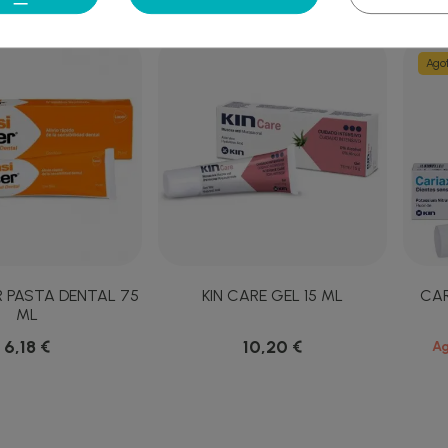
Cancelar
Crear lista de des
Ago
R PASTA DENTAL 75
KIN CARE GEL 15 ML
CAR
ML
6,18 €
10,20 €
A