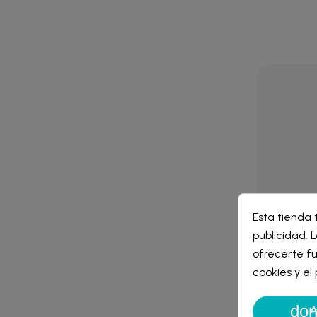
Cre
Esta tienda 
Inic
publicidad. L
CEPILLO
Nomb
ofrecerte fu
ELMEX
Debe 
cookies y e
don
A