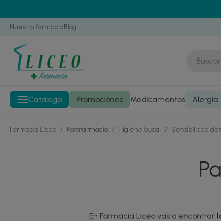
Nuestra farmacia
Blog
Catálogo
Promociones
Medicamentos
Alergia
Farmacia Liceo
/
Parafarmacia
/
Higiene bucal
/
Sensibilidad de
Pa
En Farmacia Liceo vas a encontrar
l