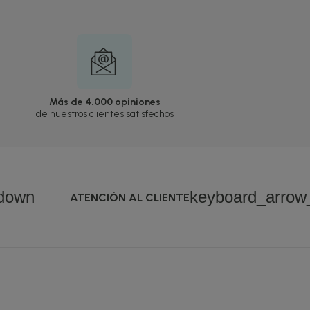
Más de 4.000 opiniones
de nuestros clientes satisfechos
down
keyboard_arro
ATENCIÓN AL CLIENTE