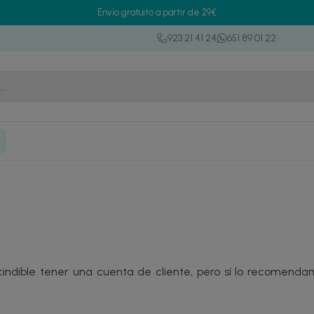
Envío gratuito a partir de 29€
923 21 41 24
651 89 01 22
ndible tener una cuenta de cliente, pero sí lo recomenda