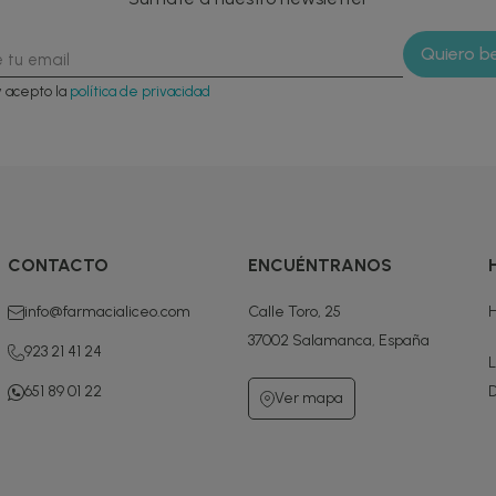
y acepto la
política de privacidad
CONTACTO
ENCUÉNTRANOS
info@farmacialiceo.com
Calle Toro, 25
H
37002 Salamanca, España
923 21 41 24
L
651 89 01 22
D
Ver mapa