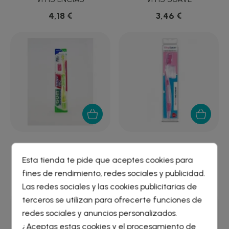
4,18 €
3,46 €
CEPILLO DENTAL ADULTO
CEPILLO DENTAL ADULTO
GUM 528...
GINGILACER SUAVE
Esta tienda te pide que aceptes cookies para
2,77 €
4,62 €
fines de rendimiento, redes sociales y publicidad.
Crear lista de deseos
×
Las redes sociales y las cookies publicitarias de
Iniciar sesión
×
terceros se utilizan para ofrecerte funciones de
redes sociales y anuncios personalizados.
Nombre de la lista de deseos
¿Aceptas estas cookies y el procesamiento de
Debe iniciar sesión para guardar productos en su lista de