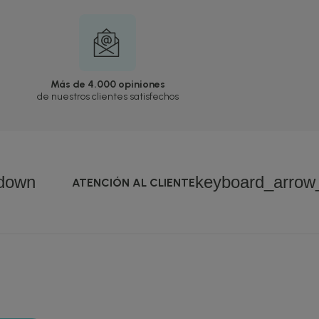
Más de 4.000 opiniones
de nuestros clientes satisfechos
down
keyboard_arro
ATENCIÓN AL CLIENTE