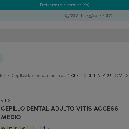
Envío gratuito a partir de 29€
923 21 41 24
651 89 01 22
ntes
/
Cepillos de dientes manuales
/
CEPILLO DENTAL ADULTO VITI
VITIS
CEPILLO DENTAL ADULTO VITIS ACCESS
MEDIO
4
(27)