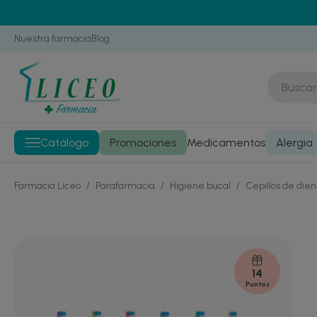
Nuestra farmacia
Blog
Catálogo
Promociones
Medicamentos
Alergia
Farmacia Liceo
/
Parafarmacia
/
Higiene bucal
/
Cepillos de die
14
Puntos