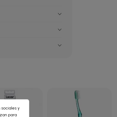
×
 sociales y
×
lizan para