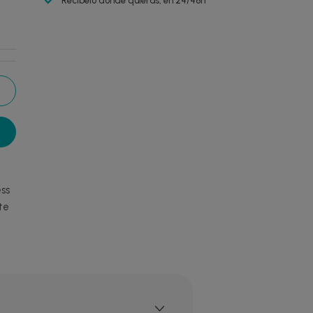
Recíbelo donde quieras, en 24/48h
ess
te