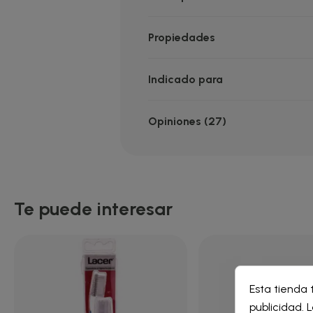
Propiedades
Indicado para
Opiniones (27)
Te puede interesar
Cre
Esta tienda 
Inic
publicidad. L