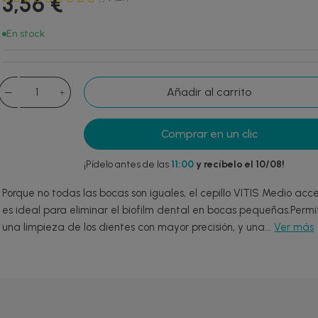
3,56 €
En stock
Añadir al carrito
Comprar en un clic
¡Pídelo antes de las
11:00
y recíbelo el 10/08!
Porque no todas las bocas son iguales, el cepillo VITIS Medio acc
es ideal para eliminar el biofilm dental en bocas pequeñas.Permi
una limpieza de los dientes con mayor precisión, y una...
Ver más