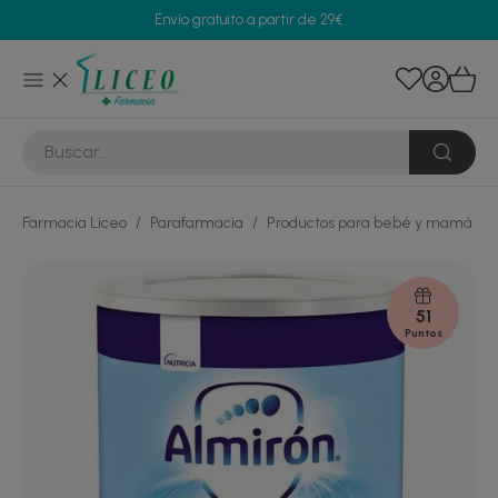
Envío gratuito a partir de 29€
Farmacia Liceo
/
Parafarmacia
/
Productos para bebé y mamá
/
51
Puntos