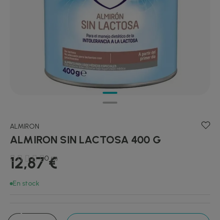
ALMIRON
ALMIRON SIN LACTOSA 400 G
12,87 €
0
(0)
En stock