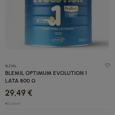
BLEMIL
BLEMIL OPTIMUM EVOLUTION 1
LATA 800 G
29,49 €
4
(24)
En stock