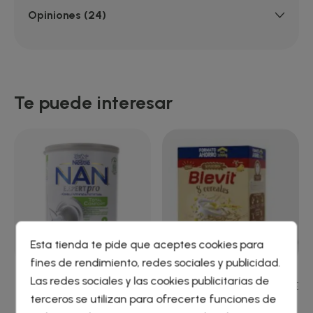
Opiniones (24)
Te puede interesar
Esta tienda te pide que aceptes cookies para
fines de rendimiento, redes sociales y publicidad.
Crear lista de deseos
×
Las redes sociales y las cookies publicitarias de
NAN CONFORT 2 800 G
BLEVIT SUPERFIBRA 8 CERE
Iniciar sesión
×
terceros se utilizan para ofrecerte funciones de
1000G