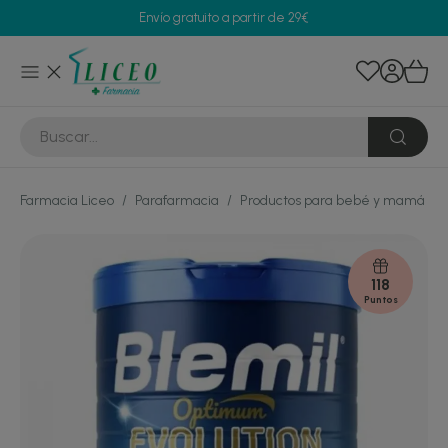
Envío gratuito a partir de 29€
Farmacia Liceo
/
Parafarmacia
/
Productos para bebé y mamá
/
118
Puntos