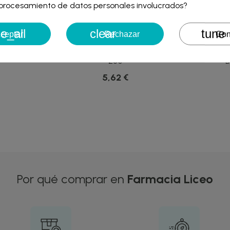
iniciar sesión para guardar productos en su lista de deseos.
l procesamiento de datos personales involucrados?
e_all
clear
tune
Cancelar
Iniciar ses
ceptar
Rechazar
Con
Cancelar
Crear lista de des
ERE CAC 500
BLEVIT OPTIMUM 8 CER+PLATA
NUTRIBEN
250
B
5,62 €
Por qué comprar en
Farmacia Liceo