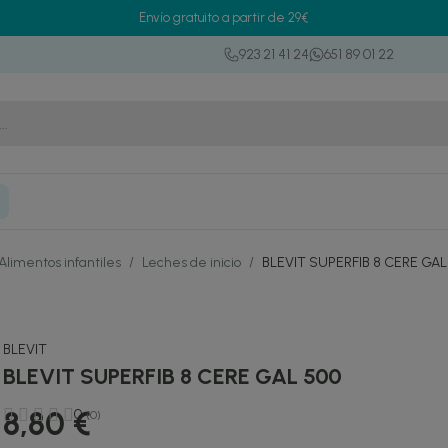
Envío gratuito a partir de 29€
923 21 41 24
651 89 01 22
Alimentos infantiles
/
Leches de inicio
/
BLEVIT SUPERFIB 8 CERE GAL
BLEVIT
BLEVIT SUPERFIB 8 CERE GAL 500
8,80 €
0
(0)