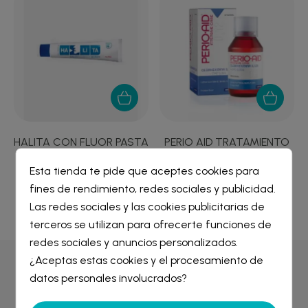
HALITA CON FLUOR PASTA
PERIO AID TRATAMIENTO
DENTIFRICA...
COLUTORIO SIN...
Esta tienda te pide que aceptes cookies para
5,60 €
5,08 €
fines de rendimiento, redes sociales y publicidad.
Crear lista de deseos
×
Las redes sociales y las cookies publicitarias de
Iniciar sesión
×
terceros se utilizan para ofrecerte funciones de
redes sociales y anuncios personalizados.
Nombre de la lista de deseos
¿Aceptas estas cookies y el procesamiento de
Debe iniciar sesión para guardar productos en su lista de
Por qué comprar en
Farmacia Liceo
deseos.
datos personales involucrados?