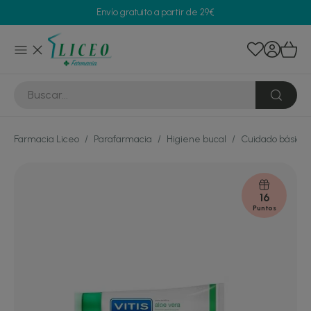
Envío gratuito a partir de 29€
Farmacia Liceo
/
Parafarmacia
/
Higiene bucal
/
Cuidado básico
16
Puntos