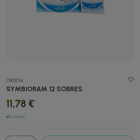
ORDESA
SYMBIORAM 12 SOBRES
11,78 €
4
(3)
En stock