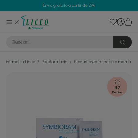
Envío gratuito a partir de 29€
Farmacia Liceo
/
Parafarmacia
/
Productos para bebé y mamá
/
47
Puntos