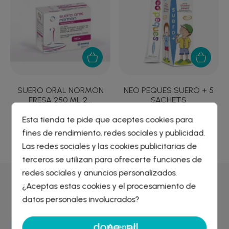
SUERO ORAL NORMON
NEO PEQUES SUERO + 5
FRESA 250 ML 2...
SACHETS
4,71 €
9,31 €
Esta tienda te pide que aceptes cookies para
fines de rendimiento, redes sociales y publicidad.
Crear lista de deseos
×
Las redes sociales y las cookies publicitarias de
Iniciar sesión
×
terceros se utilizan para ofrecerte funciones de
redes sociales y anuncios personalizados.
Nombre de la lista de deseos
¿Aceptas estas cookies y el procesamiento de
Por qué comprar en
Farmacia Liceo
Debe iniciar sesión para guardar productos en su lista de
deseos.
datos personales involucrados?
done_all
Cancelar
Iniciar sesión
Aceptar