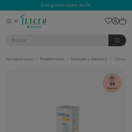
Envío gratuito a partir de 29€
Farmacia Liceo
/
Parafarmacia
/
Nutrición y dietética
/
Compleme
88
Puntos