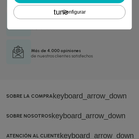
asegurada
tune
Configurar
Envío rápido
24/48 horas
Más de 4.000 opiniones
de nuestros clientes satisfechos
keyboard_arrow_down
SOBRE LA COMPRA
keyboard_arrow_down
SOBRE NOSOTROS
keyboard_arrow_down
ATENCIÓN AL CLIENTE