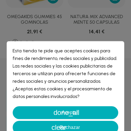
OMEGAKIDS GUMMIES 45
NATURA MIX ADVANCED
GOMINOLAS
MENTE 50 CAPSULAS
21,91 €
14,41 €
Esta tienda te pide que aceptes cookies para
fines de rendimiento, redes sociales y publicidad.
Crear lista de deseos
×
Las redes sociales y las cookies publicitarias de
Iniciar sesión
×
Por qué comprar en
Farmacia Liceo
terceros se utilizan para ofrecerte funciones de
redes sociales y anuncios personalizados.
Nombre de la lista de deseos
¿Aceptas estas cookies y el procesamiento de
Debe iniciar sesión para guardar productos en su lista de
deseos.
datos personales involucrados?
Entrega GRATIS
desde 29€
done_all
Cancelar
Iniciar sesión
Aceptar
Cancelar
Crear lista de deseos
clear
Garantía de devolución
Rechazar