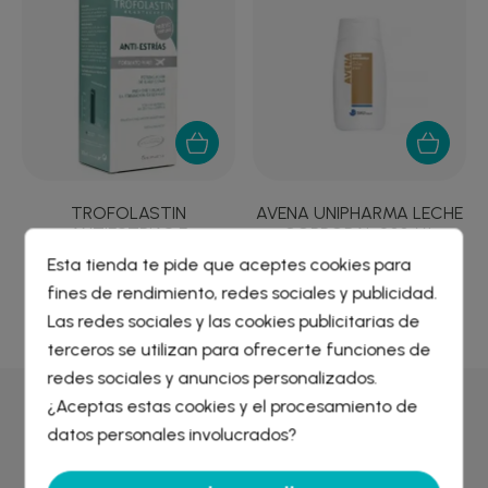
-
TROFOLASTIN
AVENA UNIPHARMA LECHE
ANTIESTRIAS E
CORPORAL 200 ML
CARRERAS...
Esta tienda te pide que aceptes cookies para
11,66 €
7,73 €
fines de rendimiento, redes sociales y publicidad.
Crear lista de deseos
×
Las redes sociales y las cookies publicitarias de
Iniciar sesión
×
terceros se utilizan para ofrecerte funciones de
redes sociales y anuncios personalizados.
Nombre de la lista de deseos
¿Aceptas estas cookies y el procesamiento de
Debe iniciar sesión para guardar productos en su lista de
Por qué comprar en
Farmacia Liceo
deseos.
datos personales involucrados?