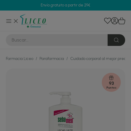
Envío gratuito a partir de 29€
Farmacia Liceo
/
Parafarmacia
/
Cuidado corporal al mejor precio
93
Puntos