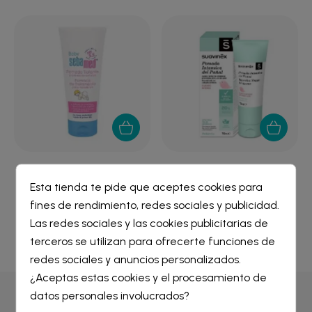
SEBAMED BABY POMADA
SUAVINEX POMADA
TRATANTE 100 ML
INTENSIVA DEL PAÑAL...
Esta tienda te pide que aceptes cookies para
fines de rendimiento, redes sociales y publicidad.
9,86 €
6,32 €
Crear lista de deseos
×
Las redes sociales y las cookies publicitarias de
Iniciar sesión
×
terceros se utilizan para ofrecerte funciones de
redes sociales y anuncios personalizados.
Nombre de la lista de deseos
¿Aceptas estas cookies y el procesamiento de
Debe iniciar sesión para guardar productos en su lista de
deseos.
datos personales involucrados?
Por qué comprar en
Farmacia Liceo