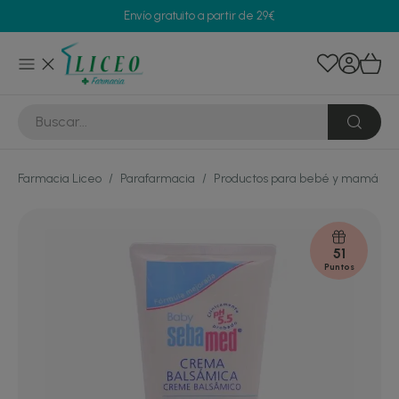
Envío gratuito a partir de 29€
Farmacia Liceo
/
Parafarmacia
/
Productos para bebé y mamá
/
51
Puntos