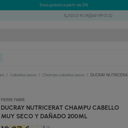
Envío gratuito a partir de 29€
923 21 41 24
651 89 01 22
res
/
Cabellos secos
/
Champú cabellos secos
/
DUCRAY NUTRICERA
PIERRE FABRE
DUCRAY NUTRICERAT CHAMPU CABELLO
MUY SECO Y DAÑADO 200ML
4
(3)