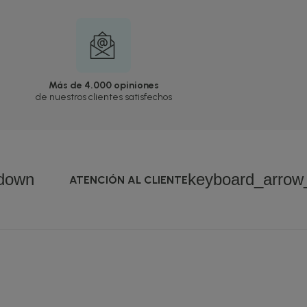
Más de 4.000 opiniones
de nuestros clientes satisfechos
down
keyboard_arro
ATENCIÓN AL CLIENTE