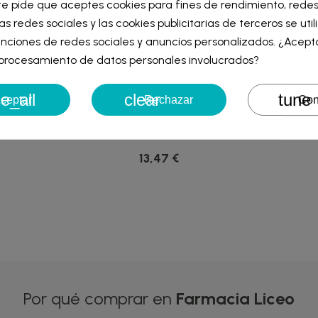
te pide que aceptes cookies para fines de rendimiento, redes
iar sesión
as redes sociales y las cookies publicitarias de terceros se uti
re de la lista de deseos
nciones de redes sociales y anuncios personalizados. ¿Acept
iniciar sesión para guardar productos en su lista de deseos.
l procesamiento de datos personales involucrados?
e_all
clear
tune
Cancelar
Iniciar ses
ceptar
Rechazar
Con
Cancelar
Crear lista de des
TRITIVO A
RENE FURTERER KARITE HYDRA
KLORA
..
CHAMPU...
M
13,47 €
Por qué comprar en
Farmacia Liceo