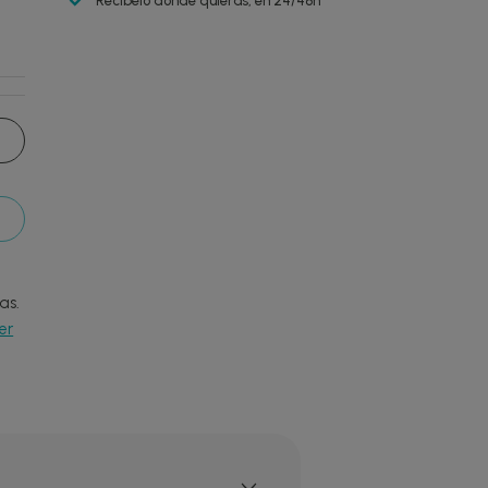
Recíbelo donde quieras, en 24/48h
as.
er