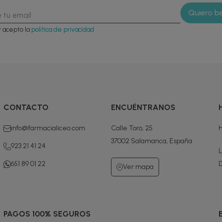
y acepto la
política de privacidad
CONTACTO
ENCUÉNTRANOS
info@farmacialiceo.com
Calle Toro, 25
H
37002 Salamanca, España
923 21 41 24
L
651 89 01 22
D
Ver mapa
PAGOS 100% SEGUROS