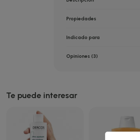
Propiedades
Indicado para
Opiniones (3)
Te puede interesar
Cre