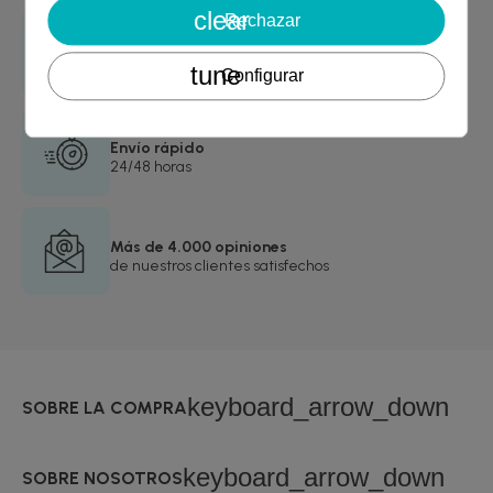
clear
Rechazar
Garantía de devolución
asegurada
tune
Configurar
Envío rápido
24/48 horas
Más de 4.000 opiniones
de nuestros clientes satisfechos
keyboard_arrow_down
SOBRE LA COMPRA
keyboard_arrow_down
SOBRE NOSOTROS