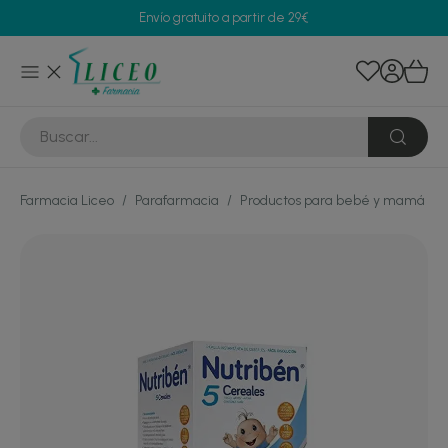
Envío gratuito a partir de 29€
Farmacia Liceo
/
Parafarmacia
/
Productos para bebé y mamá
/