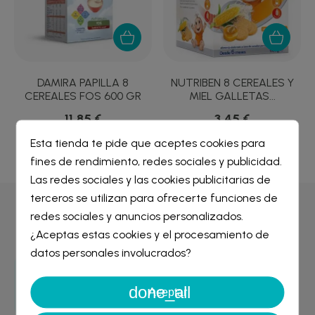
E
DAMIRA PAPILLA 8
NUTRIBEN 8 CEREALES Y
CEREALES FOS 600 GR
MIEL GALLETAS...
11,85 €
3,45 €
Esta tienda te pide que aceptes cookies para
fines de rendimiento, redes sociales y publicidad.
Crear lista de deseos
×
Las redes sociales y las cookies publicitarias de
Iniciar sesión
×
terceros se utilizan para ofrecerte funciones de
Por qué comprar en
Farmacia Liceo
redes sociales y anuncios personalizados.
Nombre de la lista de deseos
¿Aceptas estas cookies y el procesamiento de
Debe iniciar sesión para guardar productos en su lista de
deseos.
datos personales involucrados?
Entrega GRATIS
done_all
Cancelar
Iniciar sesión
Aceptar
desde 29€
Cancelar
Crear lista de deseos