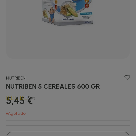
NUTRIBEN
NUTRIBEN 5 CEREALES 600 GR
5,45 €
5
(6)
Agotado