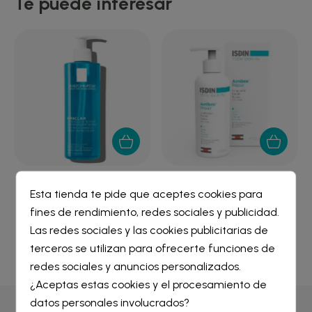
Te puede interesar
Y
EFFACLAR GEL LIMPIADOR
ISDIN ACNIBEN RX
Esta tienda te pide que aceptes cookies para
PURIFICANTE LA...
EMULSION LIMPIADORA...
fines de rendimiento, redes sociales y publicidad.
17,78 €
18,06 €
Crear lista de deseos
×
Las redes sociales y las cookies publicitarias de
Iniciar sesión
×
terceros se utilizan para ofrecerte funciones de
redes sociales y anuncios personalizados.
Nombre de la lista de deseos
¿Aceptas estas cookies y el procesamiento de
Debe iniciar sesión para guardar productos en su lista de
deseos.
datos personales involucrados?