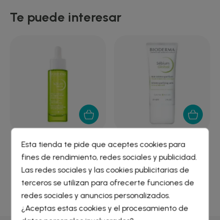
Te puede interesar
Esta tienda te pide que aceptes cookies para
SEBIUM SERUM BIODERMA
BIODERMA SEBIUM
30 ML
GLOBAL 30 ML
fines de rendimiento, redes sociales y publicidad.
Crear lista de deseos
×
Las redes sociales y las cookies publicitarias de
19,79 €
15,82 €
Iniciar sesión
×
terceros se utilizan para ofrecerte funciones de
redes sociales y anuncios personalizados.
Nombre de la lista de deseos
¿Aceptas estas cookies y el procesamiento de
Debe iniciar sesión para guardar productos en su lista de
deseos.