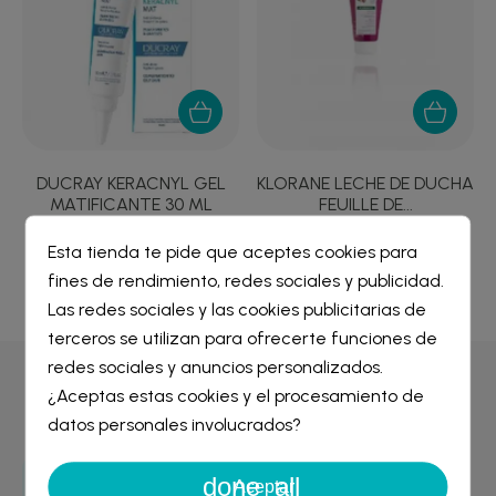
DUCRAY KERACNYL GEL
KLORANE LECHE DE DUCHA
MATIFICANTE 30 ML
FEUILLE DE...
15,78 €
3,40 €
Esta tienda te pide que aceptes cookies para
fines de rendimiento, redes sociales y publicidad.
Crear lista de deseos
×
Las redes sociales y las cookies publicitarias de
Iniciar sesión
×
terceros se utilizan para ofrecerte funciones de
redes sociales y anuncios personalizados.
Nombre de la lista de deseos
Por qué comprar en
Farmacia Liceo
¿Aceptas estas cookies y el procesamiento de
Debe iniciar sesión para guardar productos en su lista de
deseos.
datos personales involucrados?
done_all
Cancelar
Iniciar sesión
Aceptar