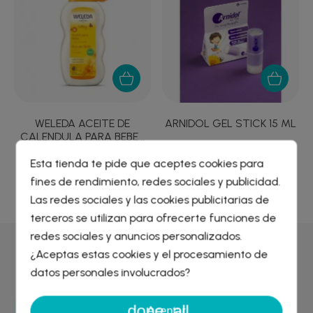
WELEDA ACEITE DE
ARNIDOL GEL STICK 15 ML
CALENDULA PARA BEBE...
16,89 €
6,57 €
Esta tienda te pide que aceptes cookies para
fines de rendimiento, redes sociales y publicidad.
Crear lista de deseos
×
Las redes sociales y las cookies publicitarias de
Iniciar sesión
×
terceros se utilizan para ofrecerte funciones de
redes sociales y anuncios personalizados.
Nombre de la lista de deseos
¿Aceptas estas cookies y el procesamiento de
Por qué comprar en
Farmacia Liceo
Debe iniciar sesión para guardar productos en su lista de
deseos.
datos personales involucrados?
done_all
Cancelar
Iniciar sesión
Aceptar