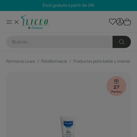
Envío gratuito a partir de 29€
Farmacia Liceo
/
Parafarmacia
/
Productos para bebé y mamá
/
27
Puntos