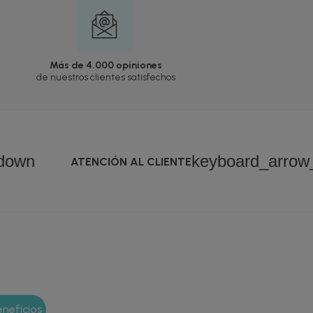
Más de 4.000 opiniones
de nuestros clientes satisfechos
down
keyboard_arro
ATENCIÓN AL CLIENTE