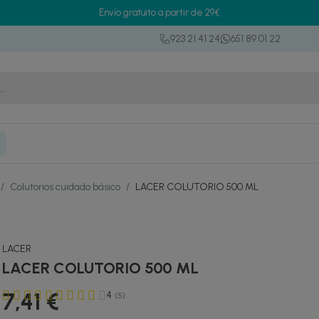
Envío gratuito a partir de 29€
923 21 41 24
651 89 01 22
/
Colutorios cuidado básico
/
LACER COLUTORIO 500 ML
LACER
LACER COLUTORIO 500 ML
7,41 €
4
(5)