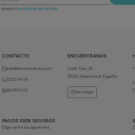
y acepto la
política de privacidad
CONTACTO
ENCUÉNTRANOS
info@farmacialiceo.com
Calle Toro, 25
H
37002 Salamanca, España
923 21 41 24
L
651 89 01 22
D
Ver mapa
PAGOS 100% SEGUROS
Elige entre los siguientes
G