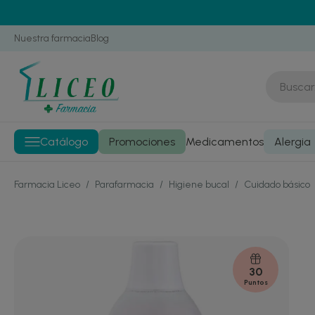
Nuestra farmacia
Blog
Catálogo
Promociones
Medicamentos
Alergia
Farmacia Liceo
/
Parafarmacia
/
Higiene bucal
/
Cuidado básico
30
Puntos