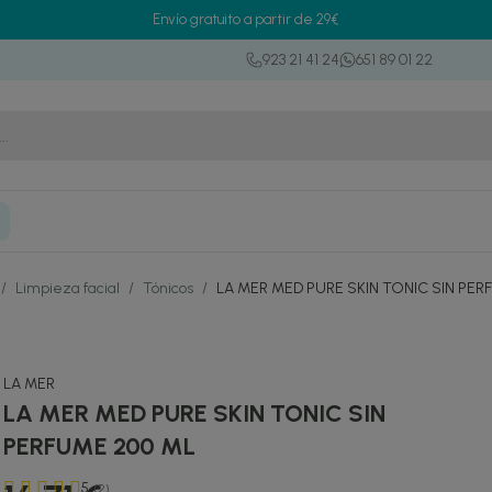
Envío gratuito a partir de 29€
923 21 41 24
651 89 01 22
/
Limpieza facial
/
Tónicos
/
LA MER MED PURE SKIN TONIC SIN PER
LA MER
LA MER MED PURE SKIN TONIC SIN
PERFUME 200 ML
5
(2)