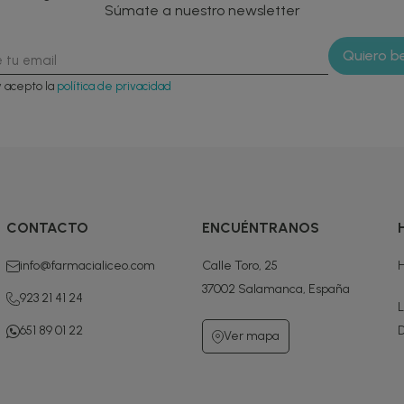
Súmate a nuestro newsletter
y acepto la
política de privacidad
CONTACTO
ENCUÉNTRANOS
info@farmacialiceo.com
Calle Toro, 25
H
37002 Salamanca, España
923 21 41 24
L
651 89 01 22
D
Ver mapa