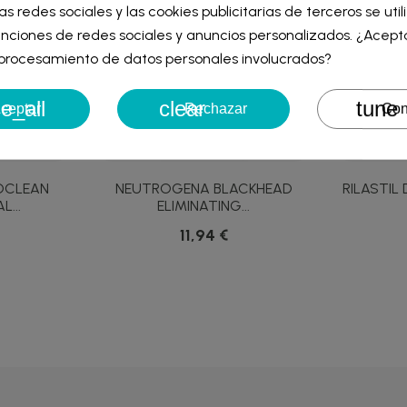
iar sesión
as redes sociales y las cookies publicitarias de terceros se uti
re de la lista de deseos
nciones de redes sociales y anuncios personalizados. ¿Acept
iniciar sesión para guardar productos en su lista de deseos.
l procesamiento de datos personales involucrados?
e_all
clear
tune
Cancelar
Iniciar ses
ceptar
Rechazar
Con
Cancelar
Crear lista de des
OCLEAN
NEUTROGENA BLACKHEAD
RILASTIL
...
ELIMINATING...
11,94 €