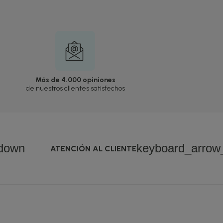
Más de 4.000 opiniones
de nuestros clientes satisfechos
down
keyboard_arro
ATENCIÓN AL CLIENTE