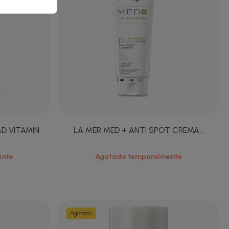
D VITAMIN
LA MER MED + ANTI SPOT CREMA...
ente
Agotado temporalmente
Agotado