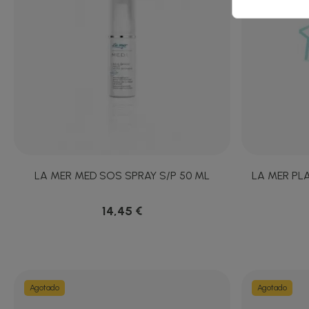
LA MER MED SOS SPRAY S/P 50 ML
LA MER PL
14,45 €
Agotado
Agotado