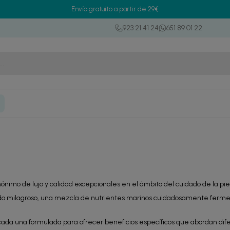
Envío gratuito a partir de 29€
923 21 41 24
651 89 01 22
nónimo de lujo y calidad excepcionales en el ámbito del cuidado de la pie
ldo milagroso, una mezcla de nutrientes marinos cuidadosamente fermen
 cada una formulada para ofrecer beneficios específicos que abordan dife