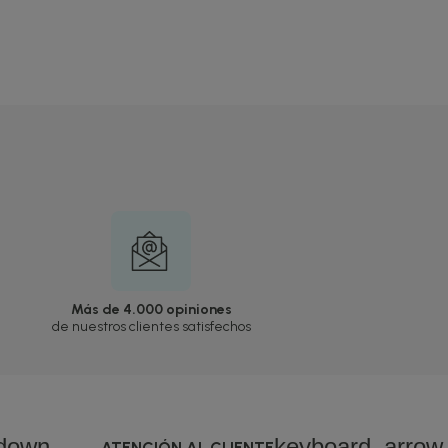
Más de 4.000 opiniones
de nuestros clientes satisfechos
down
keyboard_arro
ATENCIÓN AL CLIENTE