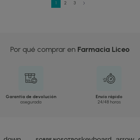
1
2
3
Por qué comprar en
Farmacia Liceo
Garantía de devolución
Envío rápido
asegurada
24/48 horas
w_down
keyboard_arrow_
SOBRE NOSOTROS