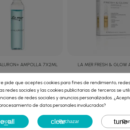
YALURON+ AMPOLLA 7X2ML
LA MER FRESH & GLOW 
ar lista de deseos
19,47 €
5,00 €
te pide que aceptes cookies para fines de rendimiento, redes
iar sesión
as redes sociales y las cookies publicitarias de terceros se uti
re de la lista de deseos
nciones de redes sociales y anuncios personalizados. ¿Acept
iniciar sesión para guardar productos en su lista de deseos.
l procesamiento de datos personales involucrados?
Agotado
e_all
clear
tune
Cancelar
Iniciar ses
ceptar
Rechazar
Con
Cancelar
Crear lista de des