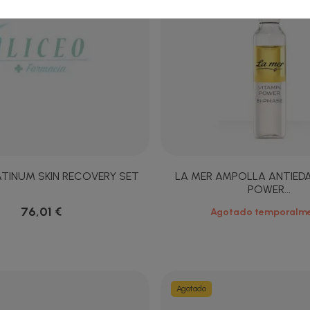
ATINUM SKIN RECOVERY SET
LA MER AMPOLLA ANTIEDA
POWER...
76,01 €
Agotado temporalm
Agotado