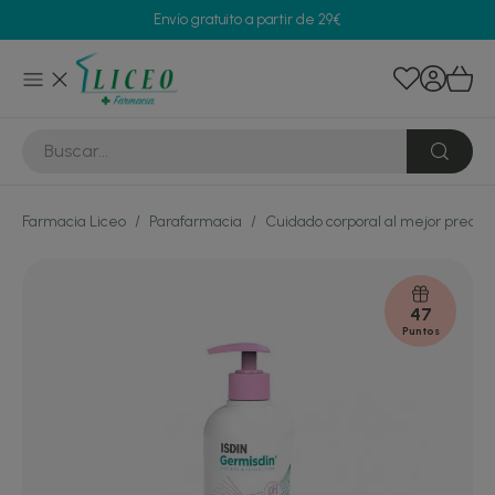
Envío gratuito a partir de 29€
Farmacia Liceo
/
Parafarmacia
/
Cuidado corporal al mejor precio
47
Puntos