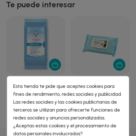
Te puede interesar
VAGISIL TOALLITAS
HEMOFARM PLUS
Esta tienda te pide que aceptes cookies para
INTIMAS ODOR BLOCK...
TOALLITAS HIGIENE ANAL...
fines de rendimiento, redes sociales y publicidad.
4,04 €
7,19 €
Crear lista de deseos
×
Las redes sociales y las cookies publicitarias de
Iniciar sesión
×
terceros se utilizan para ofrecerte funciones de
redes sociales y anuncios personalizados.
Nombre de la lista de deseos
¿Aceptas estas cookies y el procesamiento de
Debe iniciar sesión para guardar productos en su lista de
deseos.
datos personales involucrados?