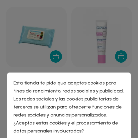
HEMOFARM PLUS
OZOAQUA CREMIGEL
TOALLITAS HIGIENE ANAL...
INTIMO 30 ML
Esta tienda te pide que aceptes cookies para
fines de rendimiento, redes sociales y publicidad.
7,19 €
10,57 €
Crear lista de deseos
×
Las redes sociales y las cookies publicitarias de
Iniciar sesión
×
terceros se utilizan para ofrecerte funciones de
redes sociales y anuncios personalizados.
Nombre de la lista de deseos
¿Aceptas estas cookies y el procesamiento de
Debe iniciar sesión para guardar productos en su lista de
deseos.
datos personales involucrados?
Por qué comprar en
Farmacia Liceo