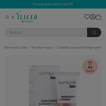
Envío gratuito a partir de 29€
Farmacia Liceo
/
Parafarmacia
/
Cuidado corporal al mejor precio
42
Puntos