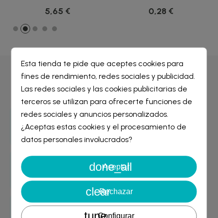
5,65 €
0,28 €
Esta tienda te pide que aceptes cookies para
fines de rendimiento, redes sociales y publicidad.
Por qué comprar en
Farmacia Liceo
Crear lista de deseos
×
Las redes sociales y las cookies publicitarias de
Iniciar sesión
×
terceros se utilizan para ofrecerte funciones de
redes sociales y anuncios personalizados.
Nombre de la lista de deseos
Entrega GRATIS
¿Aceptas estas cookies y el procesamiento de
Debe iniciar sesión para guardar productos en su lista de
desde 29€
deseos.
datos personales involucrados?
done_all
Cancelar
Iniciar sesión
Aceptar
Garantía de devolución
Cancelar
Crear lista de deseos
asegurada
clear
Rechazar
Envío rápido
tune
Configurar