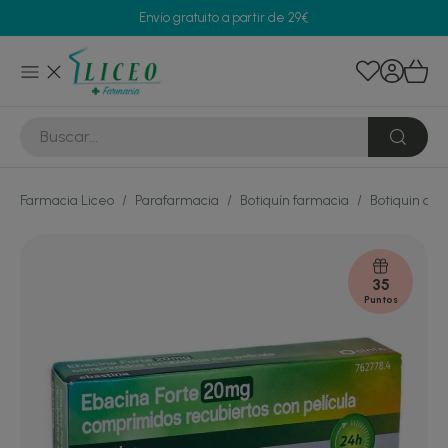
Envío gratuito a partir de 29€
Farmacia Liceo
/
Parafarmacia
/
Botiquín farmacia
/
Botiquin de 
35
Puntos