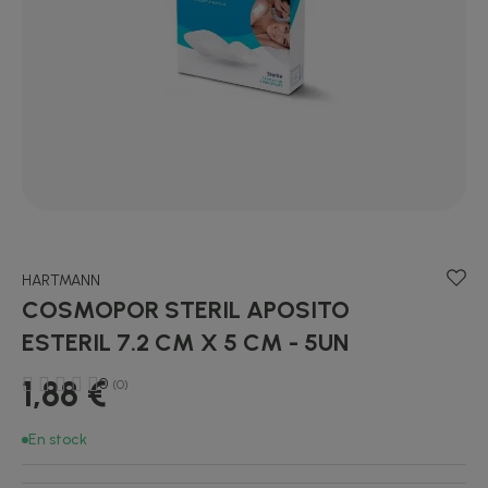
HARTMANN
COSMOPOR STERIL APOSITO
ESTERIL 7.2 CM X 5 CM - 5UN
1,88 €
0
(0)
En stock