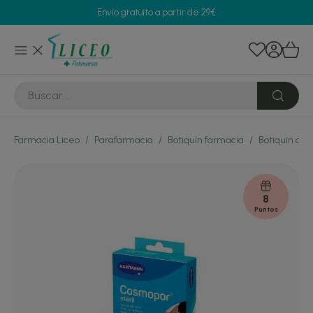
Envío gratuito a partir de 29€
Farmacia Liceo
/
Parafarmacia
/
Botiquín farmacia
/
Botiquin de 
8
Puntos