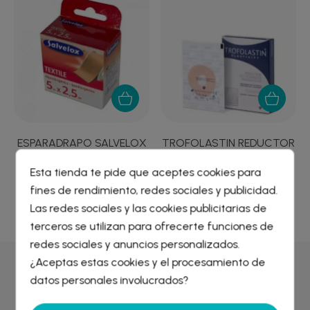
ESPARADRAPO SALVELOX
TROFOLASTIN REDUCTOR
TEXTIL CARNE 5 X...
DE CICATRICES...
Esta tienda te pide que aceptes cookies para
1,11 €
78,49 €
fines de rendimiento, redes sociales y publicidad.
Crear lista de deseos
×
Las redes sociales y las cookies publicitarias de
Iniciar sesión
×
terceros se utilizan para ofrecerte funciones de
redes sociales y anuncios personalizados.
Nombre de la lista de deseos
¿Aceptas estas cookies y el procesamiento de
Debe iniciar sesión para guardar productos en su lista de
Por qué comprar en
Farmacia Liceo
deseos.
datos personales involucrados?