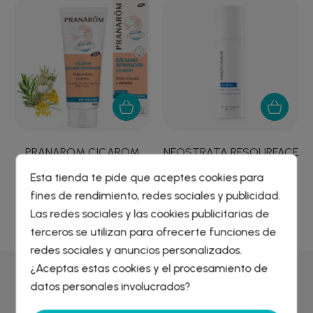
PRANAROM CICAROM
NEOSTRATA RESOURFACE
BALSAMO REP BIO
CREMA ALTA...
Esta tienda te pide que aceptes cookies para
8,68 €
35,05 €
fines de rendimiento, redes sociales y publicidad.
Crear lista de deseos
×
Las redes sociales y las cookies publicitarias de
Iniciar sesión
×
terceros se utilizan para ofrecerte funciones de
redes sociales y anuncios personalizados.
Nombre de la lista de deseos
¿Aceptas estas cookies y el procesamiento de
Debe iniciar sesión para guardar productos en su lista de
deseos.
Por qué comprar en
Farmacia Liceo
datos personales involucrados?