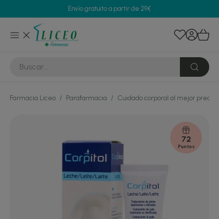
Envío gratuito a partir de 29€
Farmacia Liceo
/
Parafarmacia
/
Cuidado corporal al mejor precio
72
Puntos