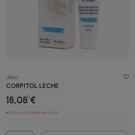
URGO
CORPITOL LECHE
18,08 €
0
(0)
Últimas unidades en stock