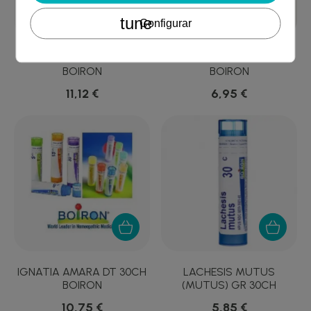
tune
Configurar
AVENOC SUPOSITORIOS
HAMAMELIS GR 200CH
BOIRON
BOIRON
11,12 €
6,95 €
IGNATIA AMARA DT 30CH
LACHESIS MUTUS
BOIRON
(MUTUS) GR 30CH
BOIRON
10,75 €
5,85 €