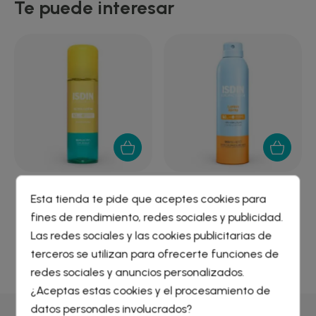
Te puede interesar
ISDIN HYDRO LOTION SPF
FOTOPROTECTOR ISDIN
Esta tienda te pide que aceptes cookies para
50...
LOCION SPRAY...
fines de rendimiento, redes sociales y publicidad.
22,33 €
22,69 €
Crear lista de deseos
×
Las redes sociales y las cookies publicitarias de
Iniciar sesión
×
terceros se utilizan para ofrecerte funciones de
redes sociales y anuncios personalizados.
Nombre de la lista de deseos
¿Aceptas estas cookies y el procesamiento de
Debe iniciar sesión para guardar productos en su lista de
deseos.
datos personales involucrados?