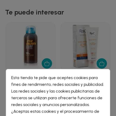
Te puede interesar
Esta tienda te pide que aceptes cookies para
PIZ BUIN PROTECT &
ROC SOLEIL PROTECT
fines de rendimiento, redes sociales y publicidad.
COOL FPS - 15...
FLUIDO MATIFICANTE...
Crear lista de deseos
×
Las redes sociales y las cookies publicitarias de
14,20 €
14,09 €
Iniciar sesión
×
terceros se utilizan para ofrecerte funciones de
redes sociales y anuncios personalizados.
Nombre de la lista de deseos
¿Aceptas estas cookies y el procesamiento de
Debe iniciar sesión para guardar productos en su lista de