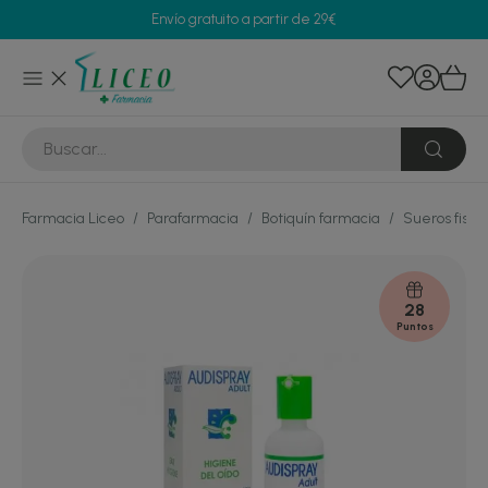
Envío gratuito a partir de 29€
Farmacia Liceo
/
Parafarmacia
/
Botiquín farmacia
/
Sueros fisio
28
Puntos