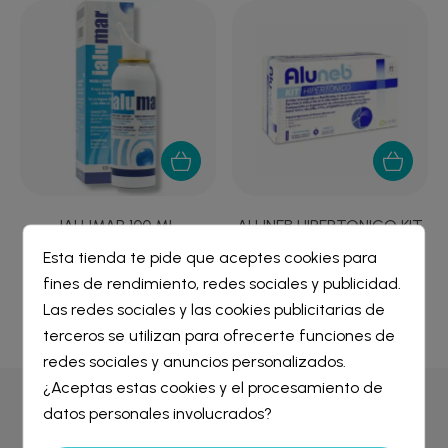
L
IALUMAR 100 ML
ALUNEB HIPERTONICO KIT
20 VIALES 5 ML...
Esta tienda te pide que aceptes cookies para
6,75 €
12,72 €
fines de rendimiento, redes sociales y publicidad.
Crear lista de deseos
×
Las redes sociales y las cookies publicitarias de
Iniciar sesión
×
terceros se utilizan para ofrecerte funciones de
redes sociales y anuncios personalizados.
Nombre de la lista de deseos
¿Aceptas estas cookies y el procesamiento de
Debe iniciar sesión para guardar productos en su lista de
deseos.
datos personales involucrados?
Por qué comprar en
Farmacia Liceo