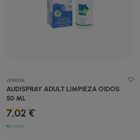
VEMEDIA
AUDISPRAY ADULT LIMPIEZA OIDOS
50 ML
7,02 €
4
(9)
En stock