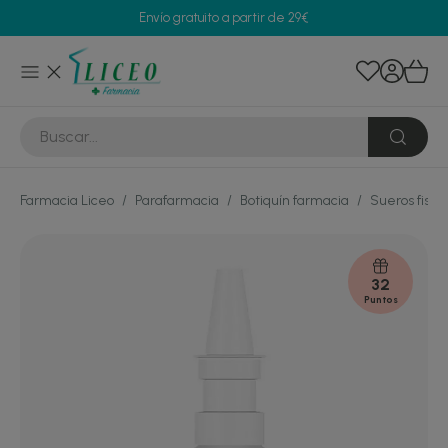
Envío gratuito a partir de 29€
Farmacia Liceo
/
Parafarmacia
/
Botiquín farmacia
/
Sueros fisio
32
Puntos