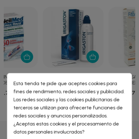
IRIGASTON 12 SOBRES 2,16
FITONASAL PEDIATRIC
G + IRRIGADOR
SPRAY NEBULIZADOR...
Esta tienda te pide que aceptes cookies para
fines de rendimiento, redes sociales y publicidad.
10,76 €
7,81 €
Crear lista de deseos
×
Las redes sociales y las cookies publicitarias de
Iniciar sesión
×
terceros se utilizan para ofrecerte funciones de
redes sociales y anuncios personalizados.
Nombre de la lista de deseos
¿Aceptas estas cookies y el procesamiento de
Debe iniciar sesión para guardar productos en su lista de
deseos.
datos personales involucrados?
Por qué comprar en
Farmacia Liceo