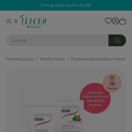
Envío gratuito a partir de 29€
Farmacia Liceo
/
Parafarmacia
/
Productos para bebé y mamá
/
131
Puntos