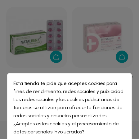
NATALBEN
DONNA PLUS+ EMBARAZO
PRECONCEPTIVO 30
CAPS
Esta tienda te pide que aceptes cookies para
CAPSULAS
fines de rendimiento, redes sociales y publicidad.
7,81 €
20,30 €
Crear lista de deseos
×
Las redes sociales y las cookies publicitarias de
Iniciar sesión
×
terceros se utilizan para ofrecerte funciones de
redes sociales y anuncios personalizados.
Nombre de la lista de deseos
¿Aceptas estas cookies y el procesamiento de
Debe iniciar sesión para guardar productos en su lista de
deseos.
datos personales involucrados?
Por qué comprar en
Farmacia Liceo