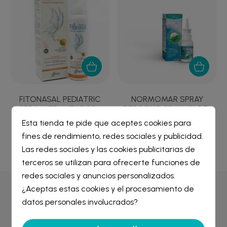
FITONASAL PEDIATRIC
NORMOMAR SPRAY
SPRAY NEBULIZADOR...
DESCONG 30 ML ALOE...
Esta tienda te pide que aceptes cookies para
7,81 €
4,09 €
fines de rendimiento, redes sociales y publicidad.
Crear lista de deseos
×
Las redes sociales y las cookies publicitarias de
Iniciar sesión
×
terceros se utilizan para ofrecerte funciones de
redes sociales y anuncios personalizados.
Nombre de la lista de deseos
¿Aceptas estas cookies y el procesamiento de
Debe iniciar sesión para guardar productos en su lista de
Por qué comprar en
Farmacia Liceo
deseos.
datos personales involucrados?