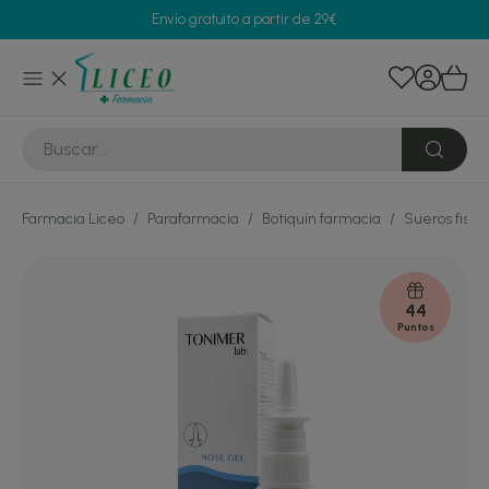
Envío gratuito a partir de 29€
Farmacia Liceo
/
Parafarmacia
/
Botiquín farmacia
/
Sueros fisio
44
Puntos