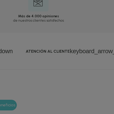
Más de 4.000 opiniones
de nuestros clientes satisfechos
down
keyboard_arro
ATENCIÓN AL CLIENTE