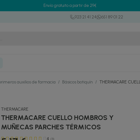
Envío gratuito a partir de 29€
923 21 41 24
651 89 01 22
primeros auxilios de farmacia
/
Básicos botiquín
/
THERMACARE CUEL
THERMACARE
THERMACARE CUELLO HOMBROS Y
MUÑECAS PARCHES TÉRMICOS
4
(3)