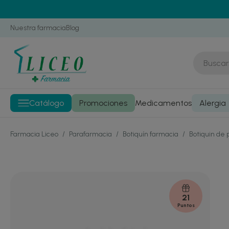
Nuestra farmacia
Blog
Catálogo
Promociones
Medicamentos
Alergia
Farmacia Liceo
/
Parafarmacia
/
Botiquín farmacia
/
Botiquin de 
21
Puntos