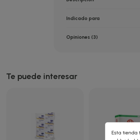
Indicado para
Opiniones (3)
Te puede interesar
Cre
Esta tienda 
Inic