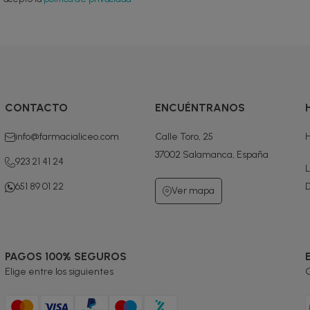
CONTACTO
ENCUÉNTRANOS
info@farmacialiceo.com
Calle Toro, 25
H
37002 Salamanca, España
923 21 41 24
L
651 89 01 22
D
Ver mapa
PAGOS 100% SEGUROS
Elige entre los siguientes
G