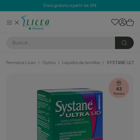
Envío gratuito a partir de 29€
Farmacia Liceo
/
Óptica
/
Líquidos de lentillas
/
SYSTANE ULTRA
43
Puntos