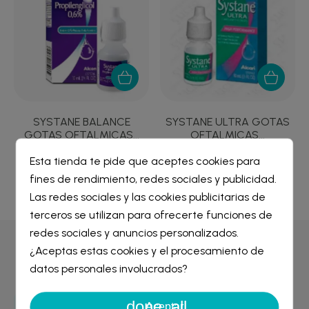
SYSTANE BALANCE
SYSTANE ULTRA GOTAS
GOTAS OFTALMICAS...
OFTALMICAS...
14,52 €
6,79 €
Esta tienda te pide que aceptes cookies para
fines de rendimiento, redes sociales y publicidad.
Crear lista de deseos
×
Las redes sociales y las cookies publicitarias de
Iniciar sesión
×
terceros se utilizan para ofrecerte funciones de
redes sociales y anuncios personalizados.
Nombre de la lista de deseos
¿Aceptas estas cookies y el procesamiento de
Por qué comprar en
Farmacia Liceo
Debe iniciar sesión para guardar productos en su lista de
deseos.
datos personales involucrados?
done_all
Cancelar
Iniciar sesión
Aceptar