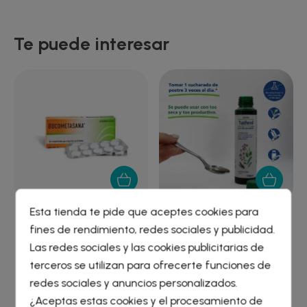
Te puede interesar
Esta tienda te pide que aceptes cookies para
BUCOMETASANA 30
TUSHEEL JARABE PARA LA
fines de rendimiento, redes sociales y publicidad.
COMPRIMIDOS PARA
GARGANTA 1...
Crear lista de deseos
×
Las redes sociales y las cookies publicitarias de
CHUPAR
11,12 €
5,31 €
Iniciar sesión
×
terceros se utilizan para ofrecerte funciones de
redes sociales y anuncios personalizados.
Nombre de la lista de deseos
¿Aceptas estas cookies y el procesamiento de
Debe iniciar sesión para guardar productos en su lista de