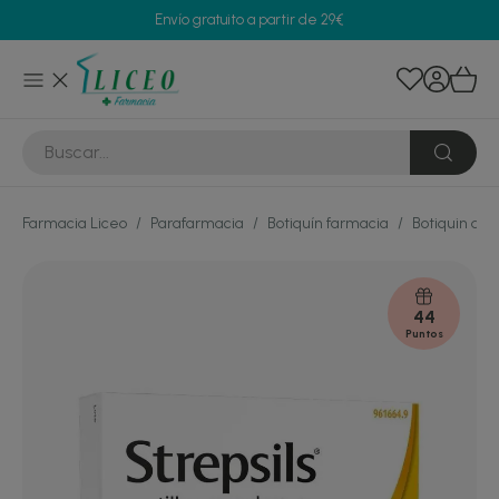
Envío gratuito a partir de 29€
Farmacia Liceo
/
Parafarmacia
/
Botiquín farmacia
/
Botiquin de 
44
Puntos