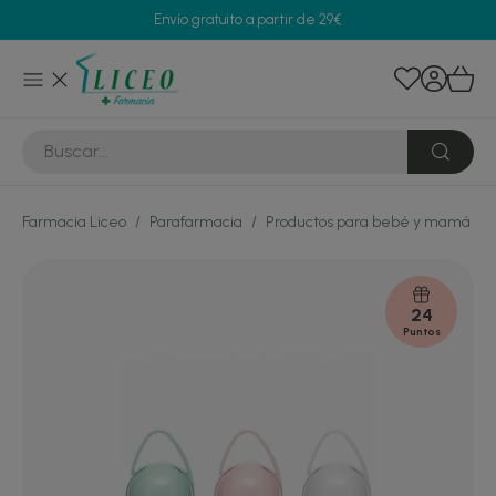
Envío gratuito a partir de 29€
Farmacia Liceo
/
Parafarmacia
/
Productos para bebé y mamá
/
24
Puntos