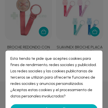
BROCHE REDONDO CON
SUAVINEX BROCHE PLACA
CINTA BUTTON SUAVINEX
OSO CON CINTA
Esta tienda te pide que aceptes cookies para
5,16 €
10,36 €
fines de rendimiento, redes sociales y publicidad.
Crear lista de deseos
×
Las redes sociales y las cookies publicitarias de
Iniciar sesión
×
terceros se utilizan para ofrecerte funciones de
redes sociales y anuncios personalizados.
Nombre de la lista de deseos
¿Aceptas estas cookies y el procesamiento de
Debe iniciar sesión para guardar productos en su lista de
Por qué comprar en
Farmacia Liceo
deseos.
datos personales involucrados?