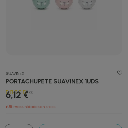
SUAVINEX
PORTACHUPETE SUAVINEX 1UDS
6,12 €
5
(2)
Últimas unidades en stock