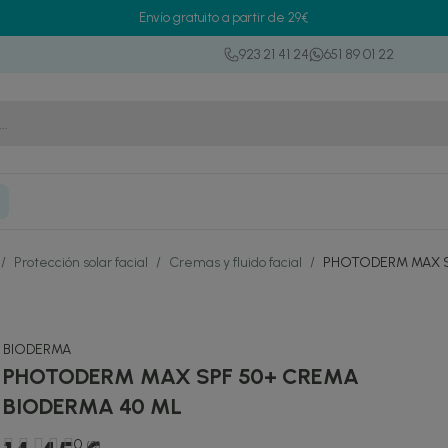
Envío gratuito a partir de 29€
923 21 41 24
651 89 01 22
/
Protección solar facial
/
Cremas y fluido facial
/
PHOTODERM MAX S
BIODERMA
PHOTODERM MAX SPF 50+ CREMA
BIODERMA 40 ML
0
(0)