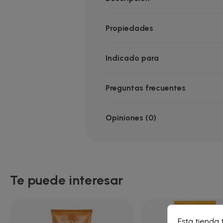
Propiedades
Indicado para
Preguntas frecuentes
Opiniones (0)
Te puede interesar
Cre
Esta tienda 