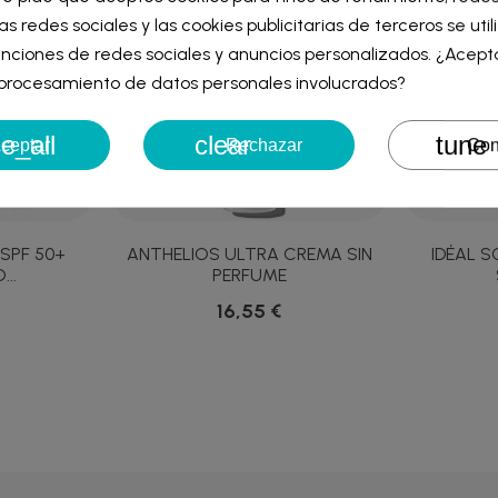
iar sesión
as redes sociales y las cookies publicitarias de terceros se uti
re de la lista de deseos
nciones de redes sociales y anuncios personalizados. ¿Acept
iniciar sesión para guardar productos en su lista de deseos.
l procesamiento de datos personales involucrados?
e_all
clear
tune
Cancelar
Iniciar ses
ceptar
Rechazar
Con
Cancelar
Crear lista de des
SPF 50+
ANTHELIOS ULTRA CREMA SIN
IDÉAL S
..
PERFUME
16,55 €