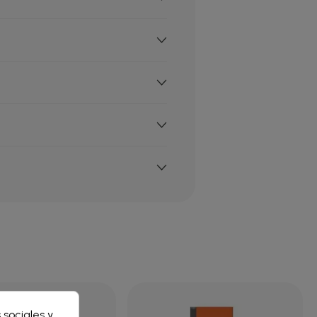
×
 sociales y