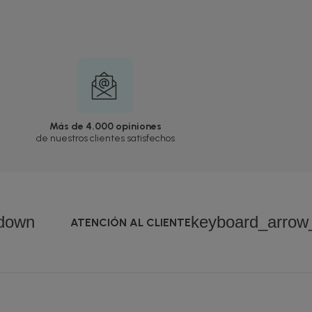
Más de 4.000 opiniones
de nuestros clientes satisfechos
down
keyboard_arro
ATENCIÓN AL CLIENTE