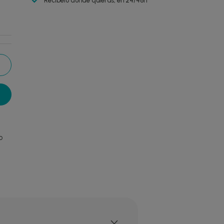
Recíbelo donde quieras, en 24/48h
o
: