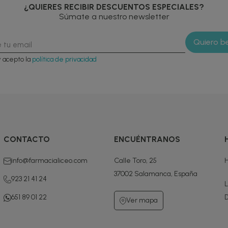
¿QUIERES RECIBIR DESCUENTOS ESPECIALES?
Súmate a nuestro newsletter
y acepto la
política de privacidad
CONTACTO
ENCUÉNTRANOS
info@farmacialiceo.com
Calle Toro, 25
H
37002 Salamanca, España
923 21 41 24
L
651 89 01 22
D
Ver mapa