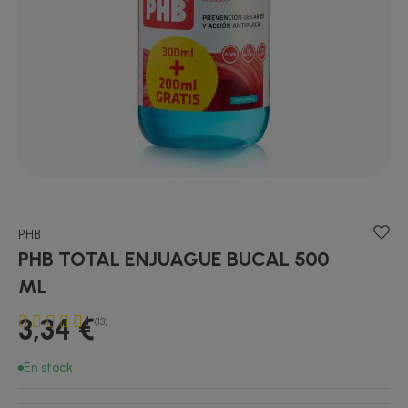
PHB
PHB TOTAL ENJUAGUE BUCAL 500
ML
3,34 €
4
(13)
En stock