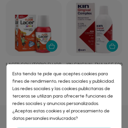
LACER COLUTORIO FLUOR
KIN GINGIVAL ENJUAGE 500
SEMANAL 0,2 %...
ML
Esta tienda te pide que aceptes cookies para
5,47 €
11,05 €
fines de rendimiento, redes sociales y publicidad.
Crear lista de deseos
×
Las redes sociales y las cookies publicitarias de
Iniciar sesión
×
terceros se utilizan para ofrecerte funciones de
redes sociales y anuncios personalizados.
Nombre de la lista de deseos
¿Aceptas estas cookies y el procesamiento de
Debe iniciar sesión para guardar productos en su lista de
deseos.
datos personales involucrados?
Por qué comprar en
Farmacia Liceo