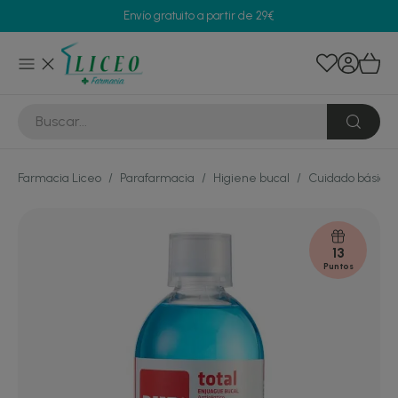
Envío gratuito a partir de 29€
Farmacia Liceo
/
Parafarmacia
/
Higiene bucal
/
Cuidado básico
13
Puntos