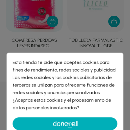
COMPRESA PERDIDAS
TOBILLERA FARMALASTIC
LEVES INDASEC...
INNOVA T- GDE
1,84 €
12,25 €
Esta tienda te pide que aceptes cookies para
fines de rendimiento, redes sociales y publicidad.
Crear lista de deseos
×
Las redes sociales y las cookies publicitarias de
Iniciar sesión
×
terceros se utilizan para ofrecerte funciones de
redes sociales y anuncios personalizados.
Por qué comprar en
Farmacia Liceo
Nombre de la lista de deseos
¿Aceptas estas cookies y el procesamiento de
Debe iniciar sesión para guardar productos en su lista de
deseos.
datos personales involucrados?
done_all
Cancelar
Iniciar sesión
Entrega GRATIS
Aceptar
desde 29€
Cancelar
Crear lista de deseos