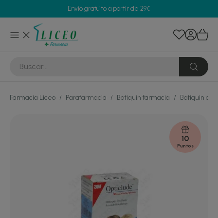
Envío gratuito a partir de 29€
Farmacia Liceo
/
Parafarmacia
/
Botiquín farmacia
/
Botiquin de 
10
Puntos