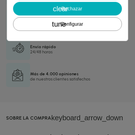
clear
Rechazar
Garantía de devolución
tune
Configurar
asegurada
Envío rápido
24/48 horas
Más de 4.000 opiniones
de nuestros clientes satisfechos
keyboard_arrow_down
SOBRE LA COMPRA