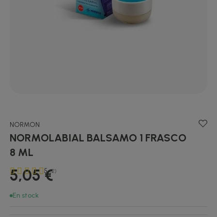
NORMON
NORMOLABIAL BALSAMO 1 FRASCO
8 ML
5,05 €
5
(2)
En stock