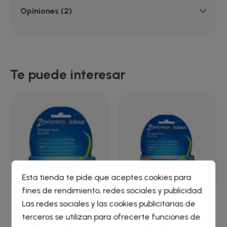
Opiniones (2)
Te puede interesar
Esta tienda te pide que aceptes cookies para
fines de rendimiento, redes sociales y publicidad.
Crear lista de deseos
×
Las redes sociales y las cookies publicitarias de
ZOVICREM LABIAL 50
ZOVICREM LABIAL 50
Iniciar sesión
×
terceros se utilizan para ofrecerte funciones de
MG/G CREMA 2 G TUBO
MG/G CREMA 2 G...