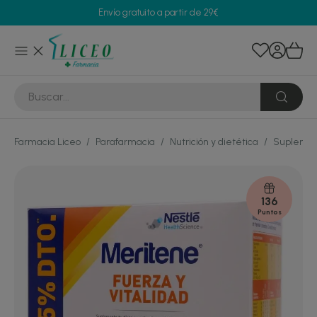
Envío gratuito a partir de 29€
Farmacia Liceo
/
Parafarmacia
/
Nutrición y dietética
/
Suplement
136
Puntos