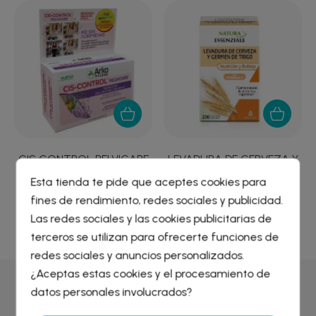
CIS CONTROL PELVICARE
LEVADURA DE CERVEZA Y
56 COMPRIMIDOS...
GERMEN TRIGO...
Esta tienda te pide que aceptes cookies para
22,18 €
8,47 €
fines de rendimiento, redes sociales y publicidad.
Crear lista de deseos
×
Las redes sociales y las cookies publicitarias de
Iniciar sesión
×
terceros se utilizan para ofrecerte funciones de
redes sociales y anuncios personalizados.
Nombre de la lista de deseos
¿Aceptas estas cookies y el procesamiento de
Debe iniciar sesión para guardar productos en su lista de
deseos.
datos personales involucrados?
Por qué comprar en
Farmacia Liceo