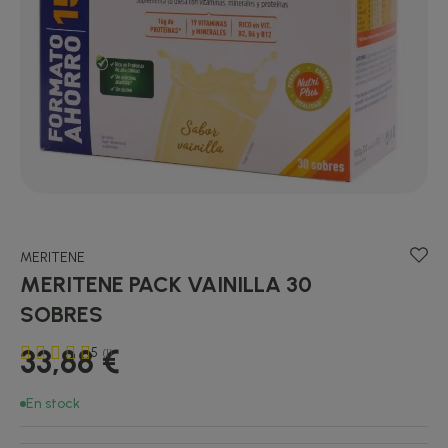
MERITENE
MERITENE PACK VAINILLA 30
SOBRES
33,88 €
5
(1)
En stock