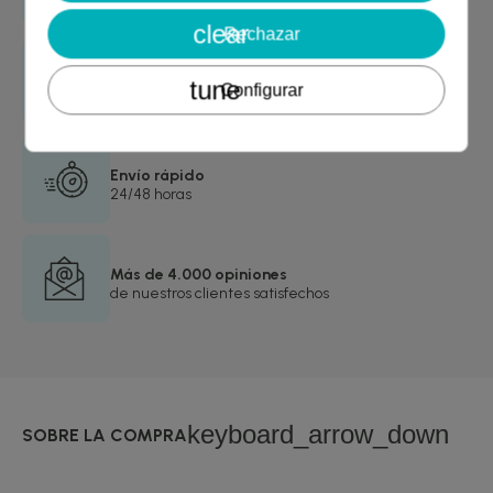
clear
Rechazar
Garantía de devolución
tune
Configurar
asegurada
Envío rápido
24/48 horas
Más de 4.000 opiniones
de nuestros clientes satisfechos
keyboard_arrow_down
SOBRE LA COMPRA