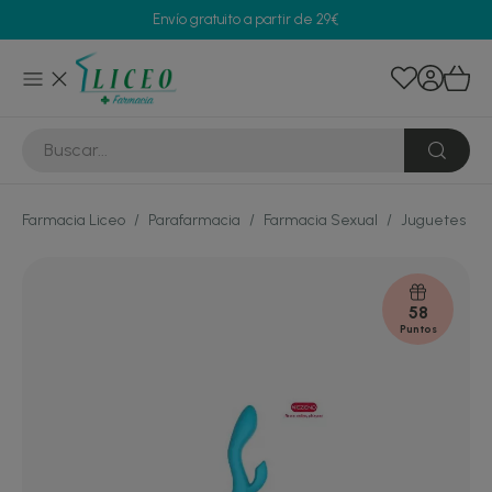
Envío gratuito a partir de 29€
Farmacia Liceo
/
Parafarmacia
/
Farmacia Sexual
/
Juguetes sex
58
Puntos