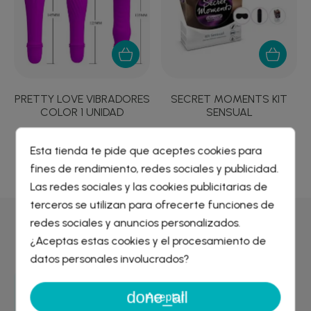
PRETTY LOVE VIBRADORES
SECRET MOMENTS KIT
COLOR 1 UNIDAD
SENSUAL
6,61 €
42,30 €
Esta tienda te pide que aceptes cookies para
fines de rendimiento, redes sociales y publicidad.
Crear lista de deseos
×
Las redes sociales y las cookies publicitarias de
Iniciar sesión
×
terceros se utilizan para ofrecerte funciones de
redes sociales y anuncios personalizados.
Nombre de la lista de deseos
Por qué comprar en
Farmacia Liceo
¿Aceptas estas cookies y el procesamiento de
Debe iniciar sesión para guardar productos en su lista de
deseos.
datos personales involucrados?
done_all
Cancelar
Iniciar sesión
Entrega GRATIS
Aceptar
desde 29€
Cancelar
Crear lista de deseos