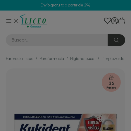
Envío gratuito a partir de 29€
Farmacia Liceo
/
Parafarmacia
/
Higiene bucal
/
Limpieza de pró
36
Puntos