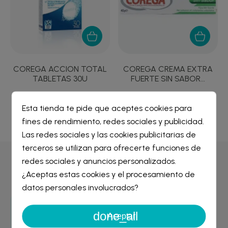
COREGA ACCION TOTAL
COREGA CREMA EXTRA
TABLETAS 30U
FUERTE SIN SABOR...
7,76 €
7,93 €
Esta tienda te pide que aceptes cookies para
fines de rendimiento, redes sociales y publicidad.
Crear lista de deseos
×
Las redes sociales y las cookies publicitarias de
Iniciar sesión
×
terceros se utilizan para ofrecerte funciones de
redes sociales y anuncios personalizados.
Por qué comprar en
Farmacia Liceo
Nombre de la lista de deseos
¿Aceptas estas cookies y el procesamiento de
Debe iniciar sesión para guardar productos en su lista de
deseos.
datos personales involucrados?
done_all
Entrega GRATIS
Cancelar
Iniciar sesión
Aceptar
desde 29€
Cancelar
Crear lista de deseos