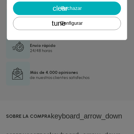
clear
Rechazar
Garantía de devolución
tune
Configurar
asegurada
Envío rápido
24/48 horas
Más de 4.000 opiniones
de nuestros clientes satisfechos
keyboard_arrow_down
SOBRE LA COMPRA