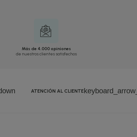
Más de 4.000 opiniones
de nuestros clientes satisfechos
down
keyboard_arro
ATENCIÓN AL CLIENTE