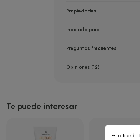
Propiedades
Indicado para
Preguntas frecuentes
Opiniones (12)
Te puede interesar
Cre
Esta tienda 
Inic