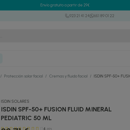
Envío gratuito a partir de 29€
923 21 41 24
651 89 01 22
/
Protección solar facial
/
Cremas y fluido facial
/
ISDIN SPF-50+ FUS
ISDIN SOLARES
ISDIN SPF-50+ FUSION FLUID MINERAL
PEDIATRIC 50 ML
4
(12)