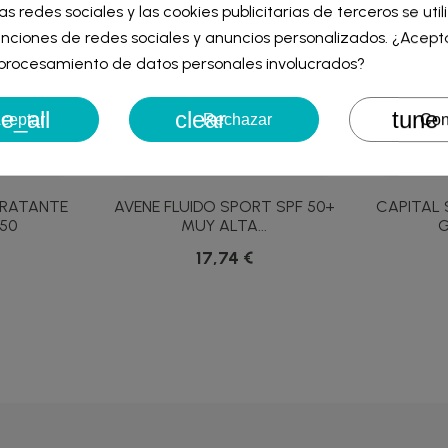
as redes sociales y las cookies publicitarias de terceros se uti
re de la lista de deseos
nciones de redes sociales y anuncios personalizados. ¿Acept
iniciar sesión para guardar productos en su lista de deseos.
l procesamiento de datos personales involucrados?
e_all
clear
tune
Cancelar
Iniciar ses
ceptar
Rechazar
Con
Cancelar
Crear lista de des
DRATANTE
AVENE FLUIDO SPORT SPF 50+
CAPITAL 
50
MUY ALTA...
G
17,74 €