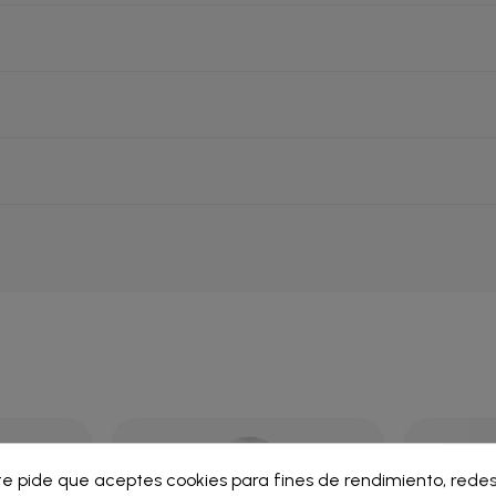
ar lista de deseos
te pide que aceptes cookies para fines de rendimiento, redes
iar sesión