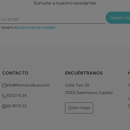
Súmate a nuestro newsletter
y acepto la
política de privacidad
CONTACTO
ENCUÉNTRANOS
info@farmacialiceo.com
Calle Toro, 25
H
37002 Salamanca, España
923 21 41 24
L
651 89 01 22
D
Ver mapa